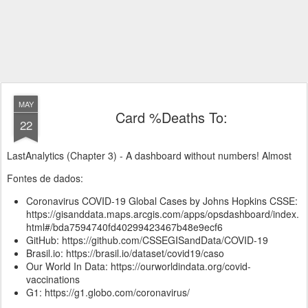
MAY
Card %Deaths To:
22
LastAnalytics (Chapter 3) - A dashboard without numbers! Almost
Fontes de dados:
Coronavirus COVID-19 Global Cases by Johns Hopkins CSSE:
https://gisanddata.maps.arcgis.com/apps/opsdashboard/index.
html#/bda7594740fd40299423467b48e9ecf6
GitHub: https://github.com/CSSEGISandData/COVID-19
Brasil.io: https://brasil.io/dataset/covid19/caso
Our World In Data: https://ourworldindata.org/covid-
vaccinations
G1: https://g1.globo.com/coronavirus/