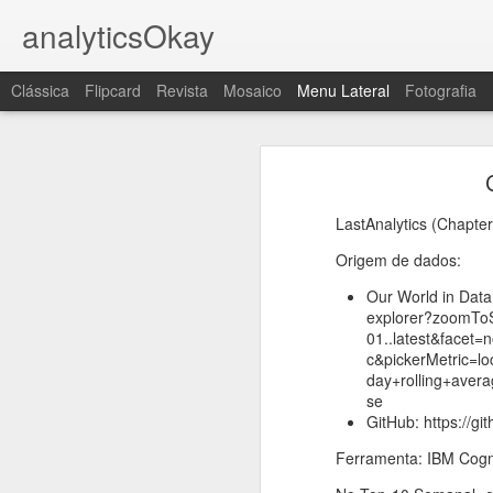
analyticsOkay
Clássica
Flipcard
Revista
Mosaico
Menu Lateral
Fotografia
Last Scene
Shaker
Last Scene
LastAnalytics (Chapte
Ferramenta:
Hot
Origem de dados:
IBM Cognos Analytics 11
Classic
Our World in Data:
Estes gráficos foram criados como 
explorer?zoomToS
#1s
01..latest&face
Construa teus sonhos.
c&pickerMetric=l
day+rolling+avera
Jump
Não pare de sonhar.
se
GitHub: https://gi
Mais desceu
Agradeço às pessoas que foram ins
Ferramenta: IBM Cogno
Este é o resumo de todos os capítul
Mais subiu