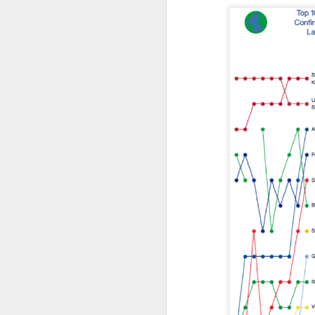
Três chapeuzinhos verdes
Terno
Number ones
Troféu de bronze
Troféu de prata
Troféu de ouro
Semanas anteriores
New
Ligando pontos
Mais pioraram