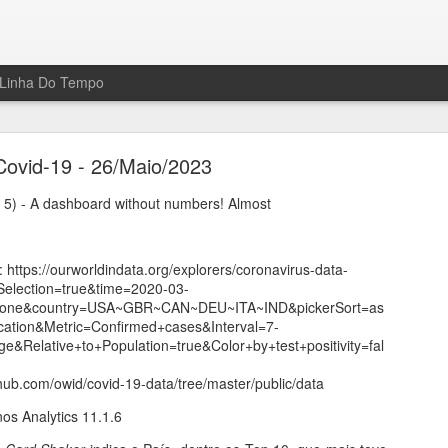
Linha Do Tempo
Last Scene
Covid-19 - 26/Maio/2023
r 5) - A dashboard without numbers! Almost
 https://ourworldindata.org/explorers/coronavirus-data-
forma de entretenimento, estudo e divulgação.
election=true&time=2020-03-
t=none&country=USA~GBR~CAN~DEU~ITA~IND&pickerSort=as
ocation&Metric=Confirmed+cases&Interval=7-
ge&Relative+to+Population=true&Color+by+test+positivity=fal
thub.com/owid/covid-19-data/tree/master/public/data
pirações.
s Analytics 11.1.6
os.