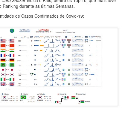
o
Card Shaker
indica o País, dentre os Top 10, que mais teve
o Ranking durante as últimas Semanas.
ntidade de Casos Confirmados de Covid-19: