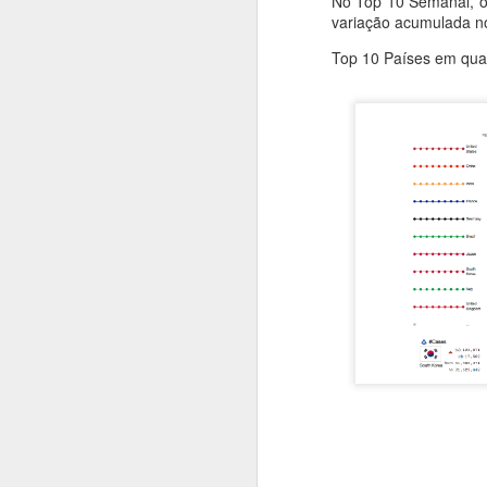
No Top 10 Semanal, 
variação acumulada n
%Stream
Top 10 Países em qua
#Stream
Chapter 1
- Criação: 2008
Trend
- Dados: Setembro/2012
- Publicação final: Setembro/2024
Streams
All
Week
Terremoto
Hot
Cama elástica
Três chapeuzinhos vermelhos