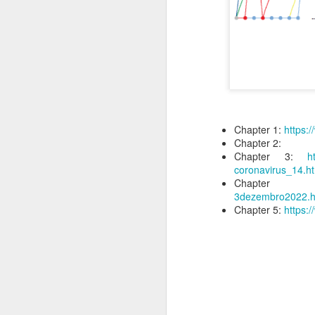
Melhorou
Mais melhorou
Semana atual
Chapter 2 (Maio/2020)
Chapter 1:
https:
Chapter 2:
New Hot (estrela)
Chapter 3:
h
coronavirus_14.h
Chapt
Complication título Hot (destaque)
3dezembro2022.h
Chapter 5:
https:
Chapter 2
Título Hot (destaque)
- Criação: 2020
New Classic (estrela)
- Dados: Maio/2020
- Publicação final: Junho/2025
Complication título Classic (destaque)
Título Classic (destaque)